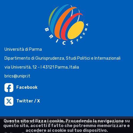
Università di Parma
Dipartimento di Giurisprudenza, Studi Politici e Internazionali
via Università, 12 - I 43121 Parma, Italia
brics@unipr.it
Facebook
Twitter / X
Questo sito utilizza i cookie. Procedendo la navigazione su
© 2026 BRICS - All Rights Reserved -
Contatti
-
Privacy
questo sito, accetti il fatto che potremmo memorizzare e
accedere ai cookie sul tuo dispositivo.